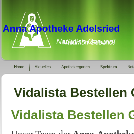
Anna Apotheke Adelsried
Natürlich Gesund!
Home
Aktuelles
Apothekergarten
Spektrum
Not
Vidalista Bestellen
Vidalista Bestellen
Unser Team der
Anna-Apotheke