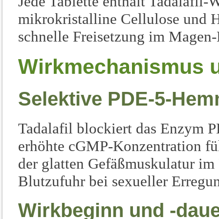
Jede Tablette enthält Tadalafil-
mikrokristalline Cellulose und 
schnelle Freisetzung im Magen-
Wirkmechanismus u
Selektive PDE-5-He
Tadalafil blockiert das Enzym 
erhöhte cGMP-Konzentration füh
der glatten Gefäßmuskulatur im 
Blutzufuhr bei sexueller Erregu
Wirkbeginn und -daue