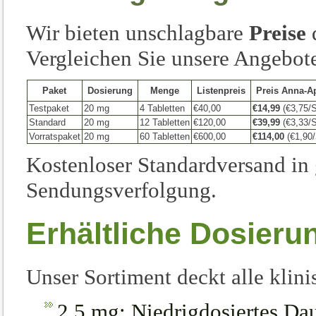
Wir bieten unschlagbare
Preise
d
Vergleichen Sie unsere Angebot
Paket
Dosierung
Menge
Listenpreis
Preis Anna-A
Testpaket
20 mg
4 Tabletten
€40,00
€14,99
(€3,75/S
Standard
20 mg
12 Tabletten
€120,00
€39,99
(€3,33/S
Vorratspaket
20 mg
60 Tabletten
€600,00
€114,00
(€1,90/
Kostenloser Standardversand in
Sendungsverfolgung.
Erhältliche Dosieru
Unser Sortiment deckt alle kli
2,5 mg: Niedrigdosiertes Da