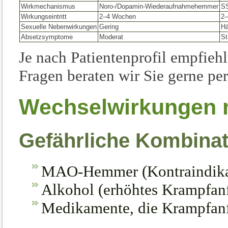
Wirkmechanismus
Noro-/Dopamin-Wiederaufnahmehemmer
S
Wirkungseintritt
2–4 Wochen
2
Sexuelle Nebenwirkungen
Gering
Hä
Absetzsymptome
Moderat
St
Je nach Patientenprofil empfiehl
Fragen beraten wir Sie gerne per
Wechselwirkungen 
Gefährliche Kombina
MAO-Hemmer (Kontraindika
Alkohol (erhöhtes Krampf­anfa
Medikamente, die Krampf­anf