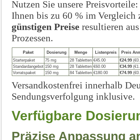
Nutzen Sie unsere Preisvorteile
Ihnen bis zu 60 % im Vergleich 
günstigen Preise
resultieren au
Prozessen.
Paket
Dosierung
Menge
Listenpreis
Preis An
Starterpaket
75 mg
28 Tabletten
€45.00
€24.99
(€0.
Standardangebot
150 mg
28 Tabletten
€60.00
€34.99
(€1.
Vorratspaket
150 mg
84 Tabletten
€180.00
€74.99
(€0.
Versandkostenfrei innerhalb Deu
Sendungsverfolgung inklusive.
Verfügbare Dosieru
Präzise Anpassung a