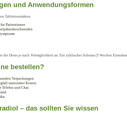
ngen und Anwendungsformen
den Tablettenstärken:
che Patientinnen
seljahresbeschwerden
e Symptome
ie die Dosis je nach Verträglichkeit an. Ein zyklisches Schema (3 Wochen Einnahme
ine bestellen?
eutralen Verpackungen.
fall stationärer Kosten.
r Telefon und Chat.
land.
ika.
radiol – das sollten Sie wissen