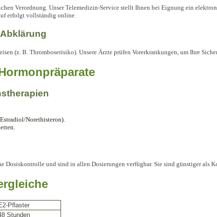
tlichen Verordnung. Unser Telemedizin-Service stellt Ihnen bei Eignung ein elektron
uf erfolgt vollständig online.
e Abklärung
sen (z. B. Thromboserisiko). Unsere Ärzte prüfen Vorerkrankungen, um Ihre Sicherh
e Hormonpräparate
nstherapien
Estradiol/Norethisteron).
etten.
he Dosiskontrolle und sind in allen Dosierungen verfügbar. Sie sind günstiger als K
ergleiche
E2-Pflaster
48 Stunden