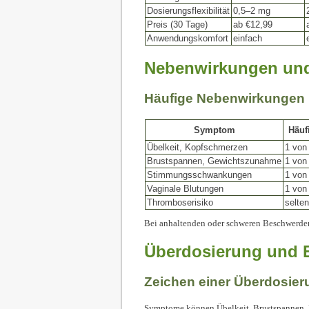
Dosierungsflexibilität
0,5–2 mg
Preis (30 Tage)
ab €12,99
Anwendungskomfort
einfach
Nebenwirkungen un
Häufige Nebenwirkungen
Symptom
Häuf
Übelkeit, Kopfschmerzen
1 von
Brustspannen, Gewichtszunahme
1 von
Stimmungsschwankungen
1 von
Vaginale Blutungen
1 von
Thromboserisiko
selten
Bei anhaltenden oder schweren Beschwerden 
Überdosierung und E
Zeichen einer Überdosier
Symptome können Übelkeit, Brustspannen, 