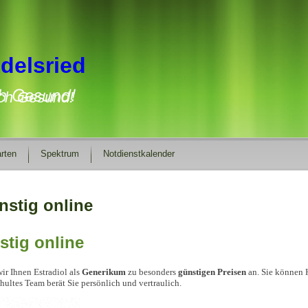
delsried
ich Gesund!
rten
Spektrum
Notdienstkalender
nstig online
stig online
ir Ihnen Estradiol als
Generikum
zu besonders
günstigen
Preisen
an. Sie können 
chultes Team berät Sie persönlich und vertraulich.