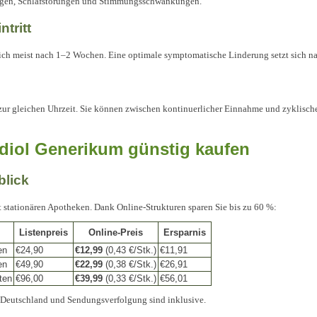
ngen, Schlafstörungen und Stimmungsschwankungen.
tritt
sich meist nach 1–2 Wochen. Eine optimale symptomatische Linderung setzt sich n
 zur gleichen Uhrzeit. Sie können zwischen kontinuerlicher Einnahme und zyklis
adiol Generikum günstig kaufen
blick
it stationären Apotheken. Dank Online-Strukturen sparen Sie bis zu 60 %:
Listenpreis
Online-Preis
Ersparnis
en
€24,90
€12,99
(0,43 €/Stk.)
€11,91
en
€49,90
€22,99
(0,38 €/Stk.)
€26,91
ten
€96,00
€39,99
(0,33 €/Stk.)
€56,01
 Deutschland und Sendungsverfolgung sind inklusive.