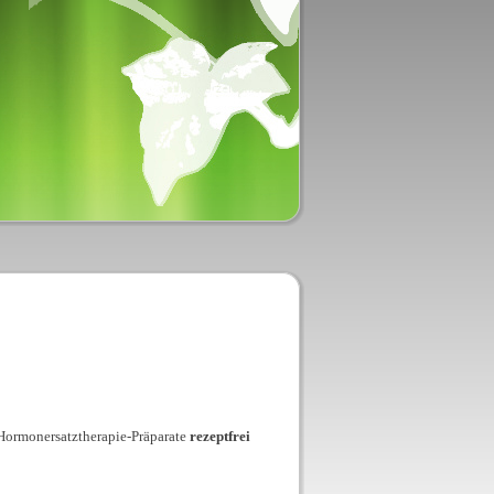
Hormonersatztherapie-Präparate
rezeptfrei