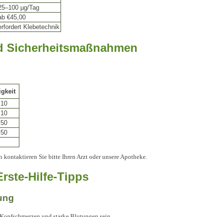
25–100 µg/Tag
ab €45,00
erfordert Klebetechnik
d Sicherheitsmaßnahmen
igkeit
 10
 10
 50
 50
kontaktieren Sie bitte Ihren Arzt oder unsere Apotheke.
rste-Hilfe-Tipps
ung
Kopfschmerzen und starke Blutungen sein.