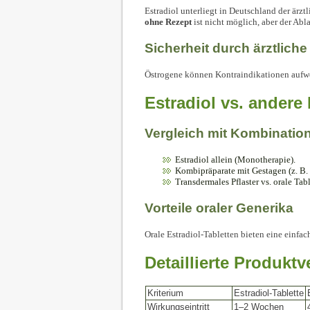
Estradiol unterliegt in Deutschland der ärz
ohne Rezept
ist nicht möglich, aber der Abla
Sicherheit durch ärztlich
Östrogene können Kontraindikationen aufwei
Estradiol vs. ander
Vergleich mit Kombinatio
Estradiol allein (Monotherapie).
Kombipräparate mit Gestagen (z. B. 
Transdermales Pflaster vs. orale Tabl
Vorteile oraler Generika
Orale Estradiol-Tabletten bieten eine einfac
Detaillierte Produktv
Kriterium
Estradiol-Tablette
Wirkungseintritt
1–2 Wochen