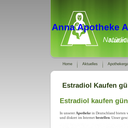
Anna Apotheke A
Natürl
Home
Aktuelles
Apothekerga
Estradiol Kaufen gü
Estradiol kaufen gün
In unserer
Apotheke
in Deutschland bieten w
und diskret im Internet
bestellen
. Unser ges