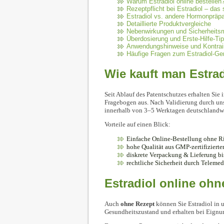
Warum Estradiol online bestellen
Rezeptpflicht bei Estradiol – das 
Estradiol vs. andere Hormonpräpa
Detaillierte Produktvergleiche
Nebenwirkungen und Sicherheit
Überdosierung und Erste-Hilfe-Ti
Anwendungshinweise und Kontrai
Häufige Fragen zum Estradiol-Ge
Wie kauft man Estra
Seit Ablauf des Patentschutzes erhalten Sie 
Fragebogen aus. Nach Validierung durch un
innerhalb von 3–5 Werktagen deutschlandwe
Vorteile auf einen Blick:
Einfache Online-Bestellung ohne R
hohe Qualität aus GMP-zertifiziert
diskrete Verpackung & Lieferung bis
rechtliche Sicherheit durch Telemed
Estradiol online ohn
Auch
ohne Rezept
können Sie Estradiol in
Gesundheitszustand und erhalten bei Eignun