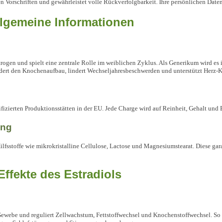
n Vorschriften und gewährleistet volle Rückverfolgbarkeit. Ihre persönlichen Daten
llgemeine Informationen
strogen und spielt eine zentrale Rolle im weiblichen Zyklus. Als Generikum wird es
dert den Knochenaufbau, lindert Wechseljahresbeschwerden und unterstützt Herz-K
fizierten Produktionsstätten in der EU. Jede Charge wird auf Reinheit, Gehalt und 
ung
ilfsstoffe wie mikrokristalline Cellulose, Lactose und Magnesiumstearat. Diese gar
ffekte des Estradiols
Gewebe und reguliert Zellwachstum, Fettstoffwechsel und Knochenstoffwechsel. So v