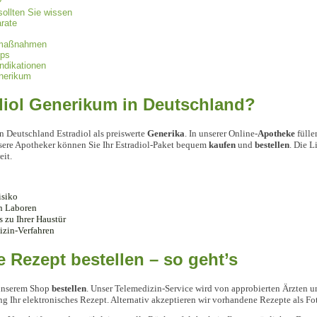
?
sollten Sie wissen
rate
smaßnahmen
pps
ndikationen
n­erikum
diol Generikum in Deutschland?
in Deutschland Estradiol als preiswerte
Generika
. In unserer Online-
Apotheke
fülle
sere Apotheker können Sie Ihr Estradiol-Paket bequem
kaufen
und
bestellen
. Die L
it.
isiko
en Laboren
 zu Ihrer Haustür
izin-Verfahren
e Rezept bestellen – so geht’s
 unserem Shop
bestellen
. Unser Telemedizin-Service wird von approbierten Ärzten un
g Ihr elektronisches Rezept. Alternativ akzeptieren wir vorhandene Rezepte als F