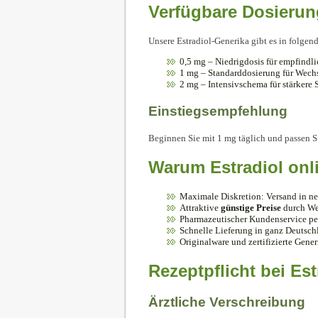
Verfügbare Dosieru
Unsere Estradiol-Generika gibt es in folgen
0,5 mg – Niedrigdosis für empfindli
1 mg – Standarddosierung für Wech
2 mg – Intensivschema für stärker
Einstiegsempfehlung
Beginnen Sie mit 1 mg täglich und passen S
Warum Estradiol onl
Maximale Diskretion: Versand in n
Attraktive
günstige Preise
durch Weg
Pharmazeutischer Kundenservice pe
Schnelle Lieferung in ganz Deutsch
Originalware und zertifizierte Gener
Rezeptpflicht bei Est
Ärztliche Verschreibung