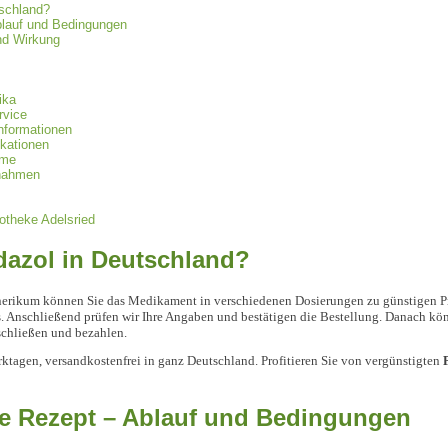
tschland?
blauf und Bedingungen
nd Wirkung
ika
rvice
nformationen
kationen
hme
ßnahmen
otheke Adelsried
idazol in Deutschland?
enerikum können Sie das Medikament in verschiedenen Dosierungen zu günstigen Pre
 Anschließend prüfen wir Ihre Angaben und bestätigen die Bestellung. Danach kö
chließen und bezahlen.
ktagen, versandkostenfrei in ganz Deutschland. Profitieren Sie von vergünstigten
ne Rezept – Ablauf und Bedingungen