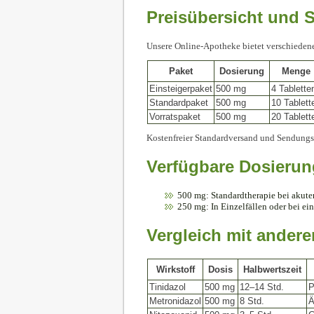
Preisübersicht und 
Unsere Online-Apotheke bietet verschieden
Paket
Dosierung
Menge
Einsteigerpaket
500 mg
4 Tablette
Standardpaket
500 mg
10 Tablett
Vorratspaket
500 mg
20 Tablett
Kostenfreier Standardversand und Sendungs
Verfügbare Dosieru
500 mg: Standardtherapie bei akute
250 mg: In Einzelfällen oder bei ei
Vergleich mit andere
Wirkstoff
Dosis
Halbwertszeit
Tinidazol
500 mg
12–14 Std.
P
Metronidazol
500 mg
8 Std.
Ä