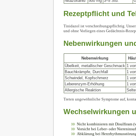
Nitazoxanid
500 mg
3–5 Std.
G
Rezeptpflicht und Te
Tinidazol ist verschreibungspflichtig. Uns
und ohne Vorliegen eines Gedächtnis-Rezept
Nebenwirkungen und
Nebenwirkung
Häuf
Übelkeit, metallischer Geschmack
1 vo
Bauchkrämpfe, Durchfall
1 vo
Schwindel, Kopfschmerz
1 vo
Leberenzym-Erhöhung
1 vo
Allergische Reaktion
Selte
Treten ungewöhnliche Symptome auf, konta
Wechselwirkungen u
Nicht kombinieren mit Disulfiram (
Vorsicht bei Leber- oder Niereninsuf
Abklärung bei Herzrhythmusstörun