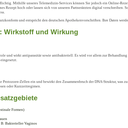
flichtig. Mithilfe unseres Telemedizin-Services können Sie jedoch ein Online-Reze
s Rezept hoch oder lassen sich von unseren Partnerärzten digital verschreiben. So
ess.
hutzkonform und entspricht den deutschen Apothekenvorschriften. Ihre Daten werde
: Wirkstoff und Wirkung
ole und wirkt antiparasitär sowie antibakteriell. Es wird vor allem zur Behandlun
eingesetzt.
ie Protozoen-Zellen ein und bewirkt den Zusammenbruch der DNA-Struktur, was zum
osen oder Kurzzeitregimen.
satzgebiete
estinale Formen)
rauen
 B. Bakterieller Vaginos