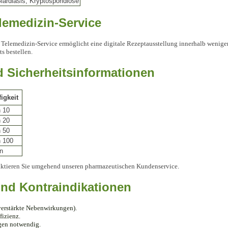
iardiasis, Kryptosporidiose
lemedizin-Service
er Telemedizin-Service ermöglicht eine digitale Rezeptausstellung innerhalb wenig
s bestellen.
 Sicherheitsinformationen
igkeit
n 10
n 20
n 50
n 100
n
ktieren Sie umgehend unseren pharmazeutischen Kundenservice.
nd Kontraindikationen
verstärkte Nebenwirkungen).
fizienz.
gen notwendig.