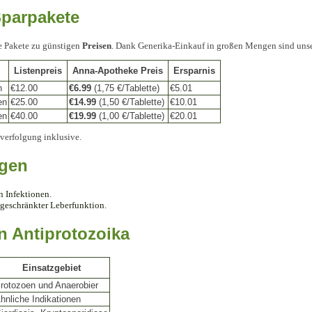
Sparpakete
e Pakete zu günstigen
Preisen
. Dank Generika-Einkauf in großen Mengen sind unse
Listenpreis
Anna-Apotheke Preis
Ersparnis
n
€12.00
€6.99
(1,75 €/Tablette)
€5.01
en
€25.00
€14.99
(1,50 €/Tablette)
€10.01
en
€40.00
€19.99
(1,00 €/Tablette)
€20.01
verfolgung inklusive.
ngen
n Infektionen.
ngeschränkter Leberfunktion.
n Antiprotozoika
Einsatzgebiet
rotozoen und Anaerobier
hnliche Indikationen