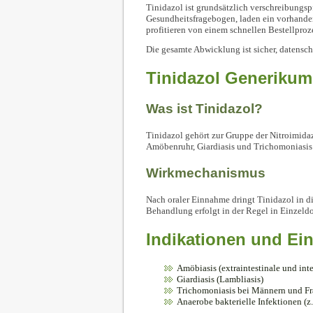
Tinidazol ist grundsätzlich verschreibungsp
Gesundheitsfragebogen, laden ein vorhandene
profitieren von einem schnellen Bestellproz
Die gesamte Abwicklung ist sicher, datensc
Tinidazol Generikum
Was ist Tinidazol?
Tinidazol gehört zur Gruppe der Nitroimidaz
Amöbenruhr, Giardiasis und Trichomoniasis 
Wirkmechanismus
Nach oraler Einnahme dringt Tinidazol in d
Behandlung erfolgt in der Regel in Einzeld
Indikationen und Ein
Amöbiasis (extraintestinale und int
Giardiasis (Lambliasis)
Trichomoniasis bei Männern und F
Anaerobe bakterielle Infektionen (z.