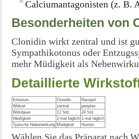
Calciumantagonisten (z. B. 
Besonderheiten von C
Clonidin wirkt zentral und ist g
Sympathikotonus oder Entzugss
mehr Müdigkeit als Nebenwirku
Detaillierte Wirksto
Kriterium
Clonidin
Ramipril
Wirkort
zentral
peripher
Wirkdauer
12 Std.
24 Std.
Häufigkeit
2-mal täglich
1-mal täglich
Typische Nebenwirkung
Müdigkeit
Husten
Wählen Sie das Präparat nach Wi