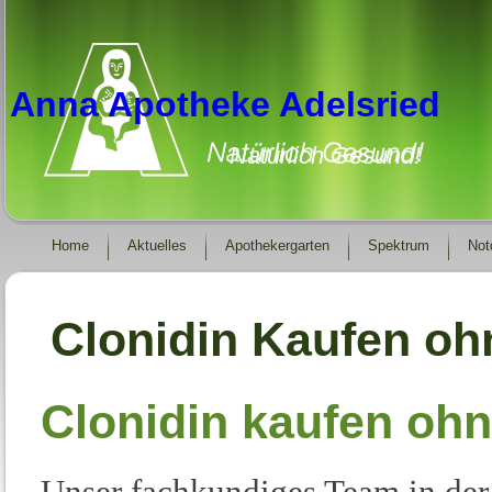
Anna Apotheke Adelsried
Natürlich Gesund!
Home
Aktuelles
Apothekergarten
Spektrum
Not
Clonidin Kaufen oh
Clonidin kaufen ohn
Unser fachkundiges Team in de