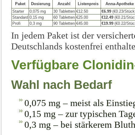
Paket
Dosierung
Anzahl
Listenpreis
Anna-Apotheke
Starter
0,075 mg
30 Tabletten
€12.50
€6.99
(€0.23/Stück
Standard
0,15 mg
60 Tabletten
€25.00
€12.49
(€0.21/Stüc
Profi
0,3 mg
90 Tabletten
€45.00
€19.99
(€0.22/Stüc
In jedem Paket ist der versicher
Deutschlands kostenfrei enthalt
Verfügbare Clonidi
Wahl nach Bedarf
0,075 mg – meist als Einstie
0,15 mg – zur typischen Tage
0,3 mg – bei stärkerem Blut