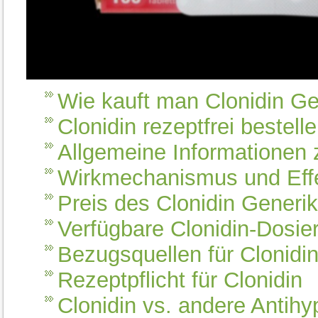
Wie kauft man Clonidin G
Clonidin rezeptfrei bestelle
Allgemeine Informationen
Wirkmechanismus und Effe
Preis des Clonidin Generi
Verfügbare Clonidin-Dosie
Bezugsquellen für Clonidin
Rezeptpflicht für Clonidin
Clonidin vs. andere Antihy