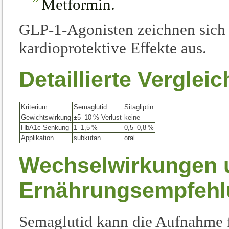
Metformin.
GLP-1-Agonisten zeichnen sich
kardioprotektive Effekte aus.
Detaillierte Vergleic
Kriterium
Semaglutid
Sitagliptin
Gewichtswirkung
±5–10 % Verlust
keine
HbA1c-Senkung
1–1,5 %
0,5–0,8 %
Applikation
subkutan
oral
Wechselwirkungen 
Ernährungsempfeh
Semaglutid kann die Aufnahme fe