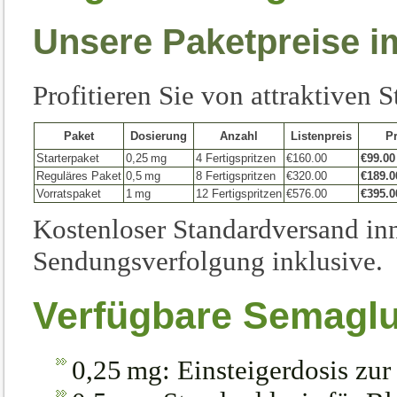
Unsere Paketpreise i
Profitieren Sie von attraktiven S
Paket
Dosierung
Anzahl
Listenpreis
Pr
Starterpaket
0,25 mg
4 Fertigspritzen
€160.00
€99.00
Reguläres Paket
0,5 mg
8 Fertigspritzen
€320.00
€189.0
Vorratspaket
1 mg
12 Fertigspritzen
€576.00
€395.0
Kostenloser Standardversand in
Sendungsverfolgung inklusive.
Verfügbare Semaglu
0,25 mg: Einsteigerdosis zur